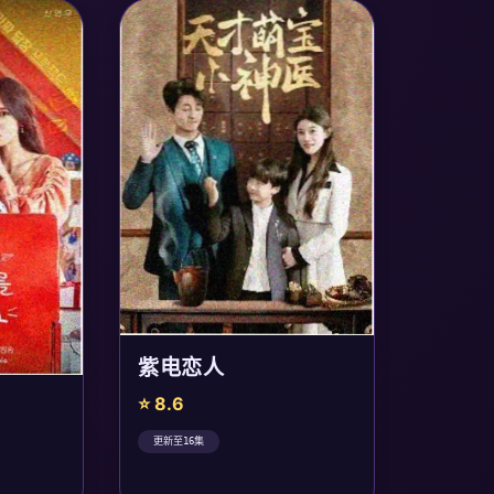
紫电恋人
⭐ 8.6
更新至16集