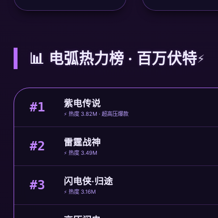
📊 电弧热力榜 · 百万伏特
紫电传说
#1
⚡ 热度 3.82M · 超高压爆款
雷霆战神
#2
⚡ 热度 3.49M
闪电侠·归途
#3
⚡ 热度 3.16M