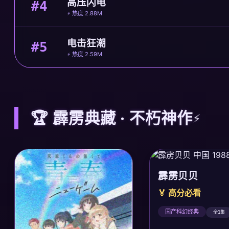
高压闪电
#4
⚡ 热度 2.88M
电击狂潮
#5
⚡ 热度 2.59M
🏆 霹雳典藏 · 不朽神作
霹雳贝贝
🏅 高分必看
国产科幻经典
全1集