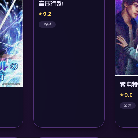
高压行动
⭐ 9.2
HD高清
紫电特
⭐ 9.0
全1集