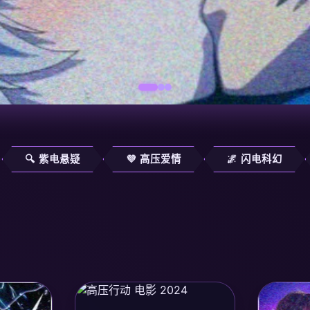
🔍 紫电悬疑
💜 高压爱情
🌌 闪电科幻