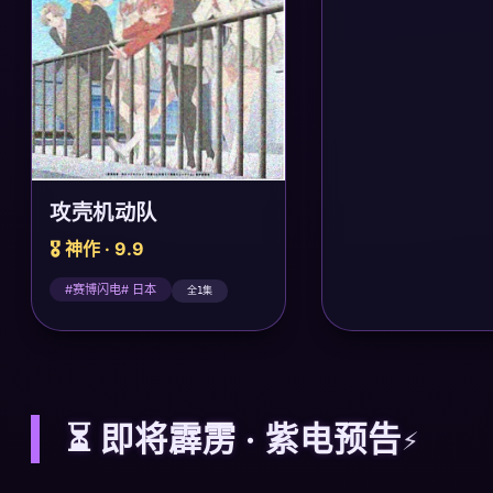
攻壳机动队
🎖️ 神作 · 9.9
#赛博闪电# 日本
全1集
⏳ 即将霹雳 · 紫电预告