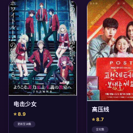
电击少女
高压线
⭐ 8.9
⭐ 8.7
更新至18集
全32集