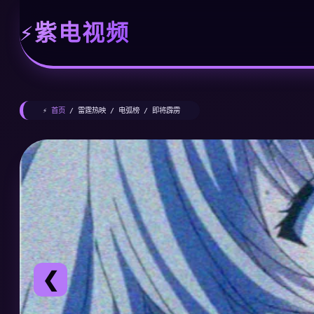
紫电视频
⚡
首页
/ 雷霆热映 / 电弧榜 / 即将霹雳
❮