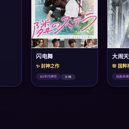
大闹天
闪电舞
🌸 国
✨ 封神之作
动画丰碑
80年代神作
全1集