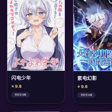
闪电少年
紫电幻影
⭐ 9.8
⭐ 9.6
更新至28集
更新至24集