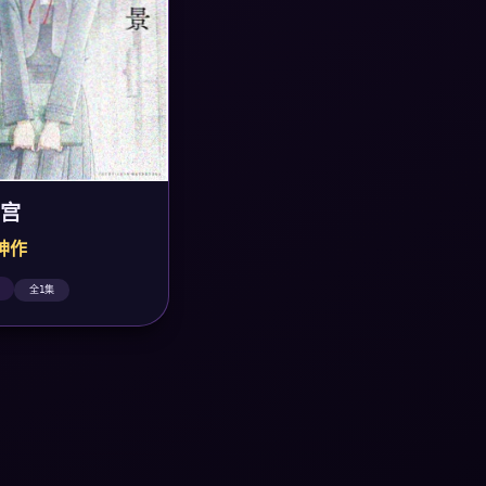
宫
粹神作
全1集