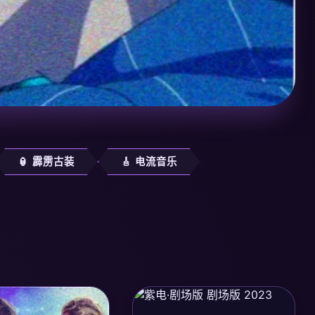
🏮 霹雳古装
🎸 电流音乐