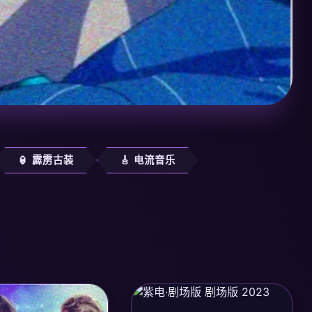
🏮 霹雳古装
🎸 电流音乐