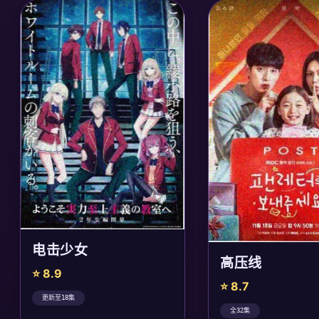
电击少女
高压线
⭐ 8.9
⭐ 8.7
更新至18集
全32集