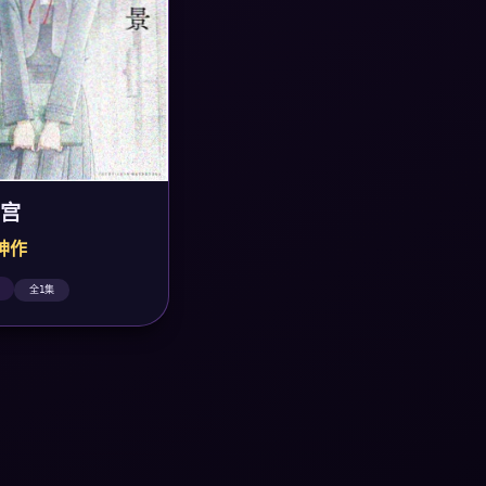
宫
粹神作
全1集