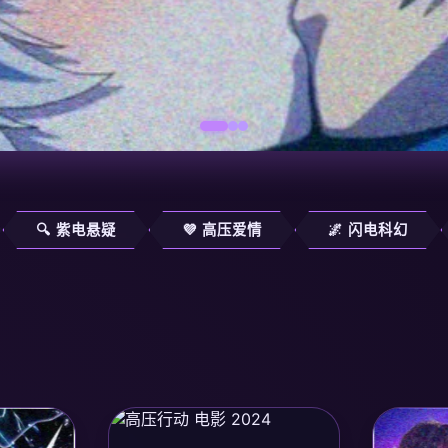
🔍 紫电悬疑
💜 高压爱情
🌌 闪电科幻