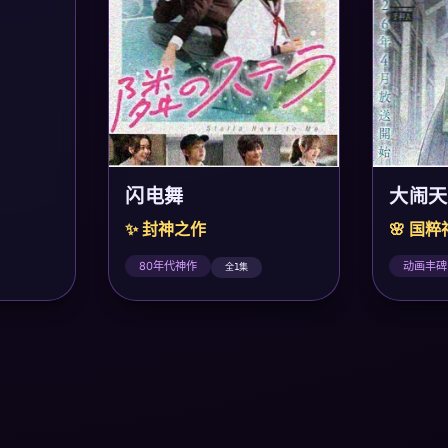
大闹天
闪电舞
🌸 国
✨ 封神之作
动画丰碑
80年代神作
全1集