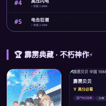
高压闪电
#4
⚡ 热度 2.88M
电击狂潮
#5
⚡ 热度 2.59M
🏆 霹雳典藏 · 不朽神作
霹雳贝贝
🏅 高分必看
国产科幻经典
全1集