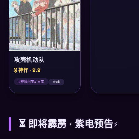
攻壳机动队
🎖️ 神作 · 9.9
#赛博闪电# 日本
全1集
⏳ 即将霹雳 · 紫电预告