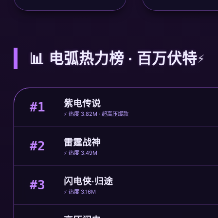
📊 电弧热力榜 · 百万伏特
紫电传说
#1
⚡ 热度 3.82M · 超高压爆款
雷霆战神
#2
⚡ 热度 3.49M
闪电侠·归途
#3
⚡ 热度 3.16M