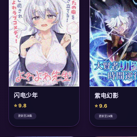
闪电少年
紫电幻影
⭐ 9.8
⭐ 9.6
更新至28集
更新至24集