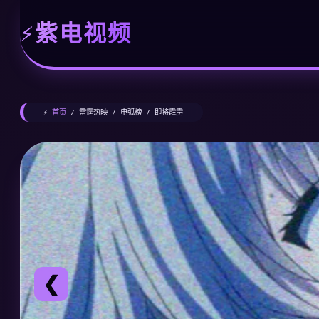
紫电视频
⚡
首页
/ 雷霆热映 / 电弧榜 / 即将霹雳
❮