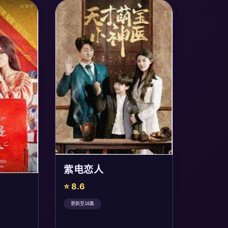
紫电恋人
⭐ 8.6
更新至16集