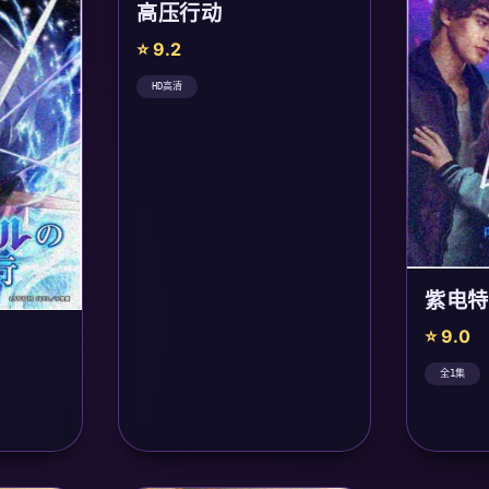
高压行动
⭐ 9.2
HD高清
紫电特
⭐ 9.0
全1集