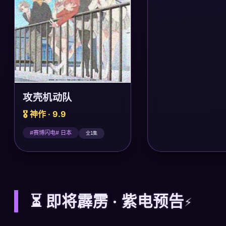
攻壳机动队
🎖️ 神作 · 9.9
#赛博闪电# 日本
全1集
⏳ 即将霹雳 · 紫电预告