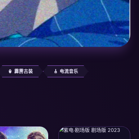
🏮 霹雳古装
🎸 电流音乐