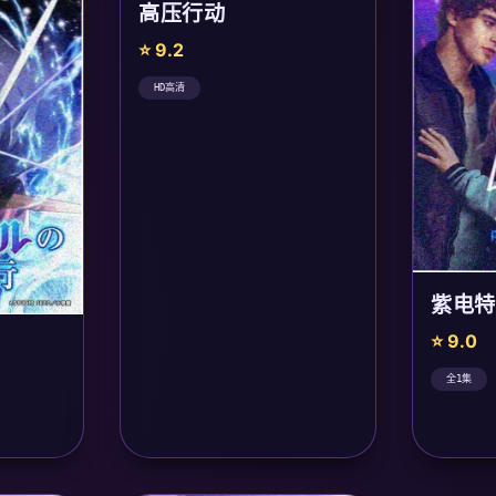
高压行动
⭐ 9.2
HD高清
紫电特
⭐ 9.0
全1集