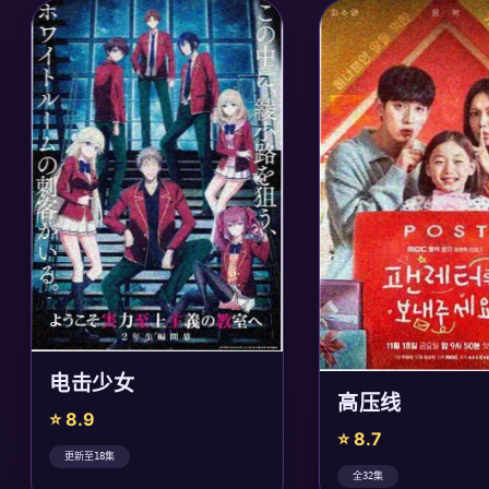
电击少女
高压线
⭐ 8.9
⭐ 8.7
更新至18集
全32集