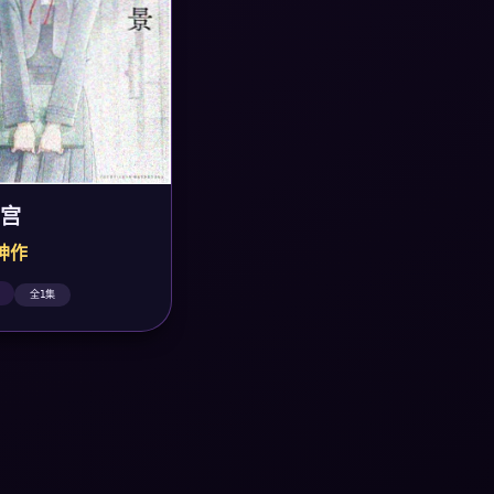
宫
粹神作
全1集