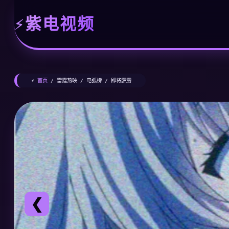
紫电视频
⚡
首页
/ 雷霆热映 / 电弧榜 / 即将霹雳
❮