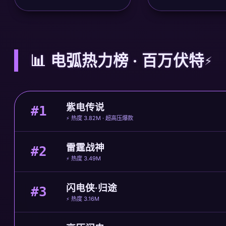
📊 电弧热力榜 · 百万伏特
紫电传说
#1
⚡ 热度 3.82M · 超高压爆款
雷霆战神
#2
⚡ 热度 3.49M
闪电侠·归途
#3
⚡ 热度 3.16M