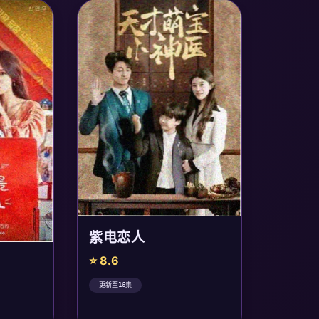
紫电恋人
⭐ 8.6
更新至16集