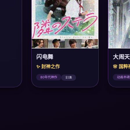
大闹天
闪电舞
🌸 国
✨ 封神之作
动画丰碑
80年代神作
全1集