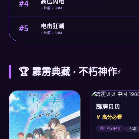
高压闪电
#4
⚡ 热度 2.88M
电击狂潮
#5
⚡ 热度 2.59M
🏆 霹雳典藏 · 不朽神作
霹雳贝贝
🏅 高分必看
国产科幻经典
全1集