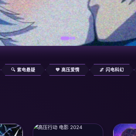
🔍 紫电悬疑
💜 高压爱情
🌌 闪电科幻