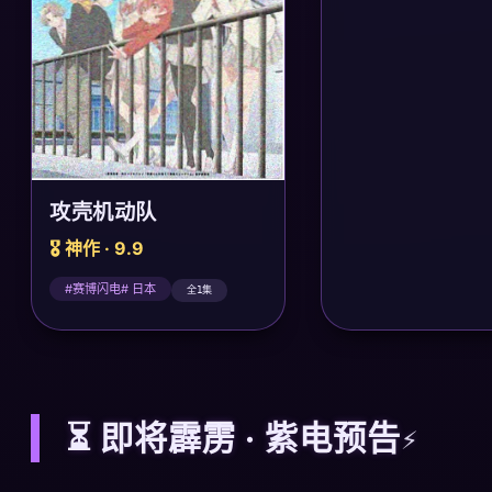
攻壳机动队
🎖️ 神作 · 9.9
#赛博闪电# 日本
全1集
⏳ 即将霹雳 · 紫电预告