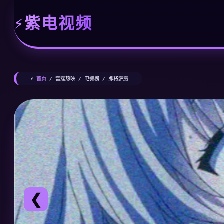
紫电视频
⚡
首页
/ 雷霆热映 / 电弧榜 / 即将霹雳
❮