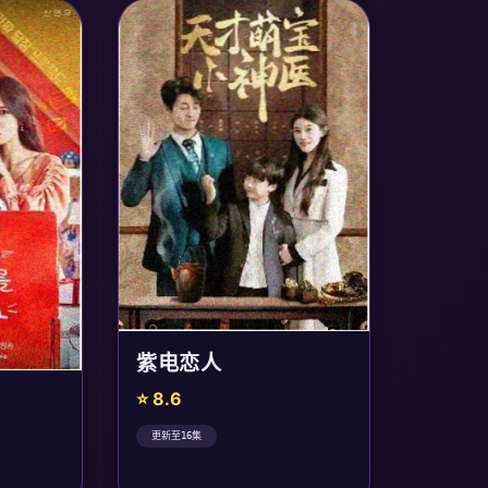
紫电恋人
⭐ 8.6
更新至16集