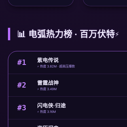
📊 电弧热力榜 · 百万伏特
紫电传说
#1
⚡ 热度 3.82M · 超高压爆款
雷霆战神
#2
⚡ 热度 3.49M
闪电侠·归途
#3
⚡ 热度 3.16M