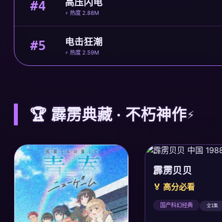
高压闪电
#4
⚡ 热度 2.88M
电击狂潮
#5
⚡ 热度 2.59M
🏆 霹雳典藏 · 不朽神作
霹雳贝贝
🏅 高分必看
国产科幻经典
全1集