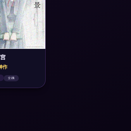
宫
粹神作
全1集