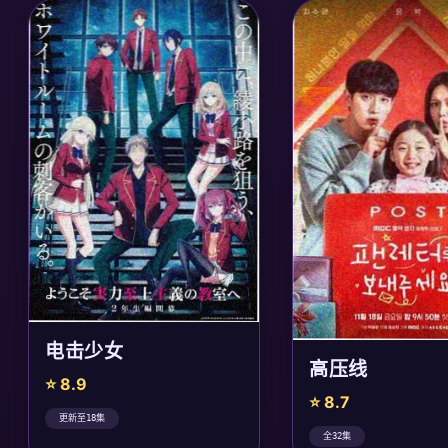
电击少女
高压线
⭐ 8.9
⭐ 8.7
更新至18集
全32集