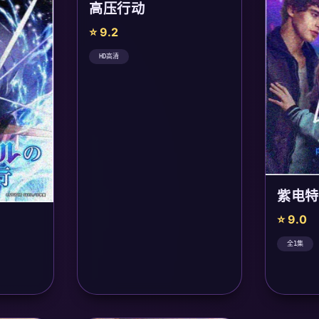
高压行动
⭐ 9.2
HD高清
紫电特
⭐ 9.0
全1集