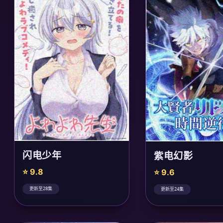
闪电少年
紫电幻影
⭐ 9.8
⭐ 9.6
更新至28集
更新至24集