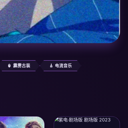
🏮 霹雳古装
🎸 电流音乐