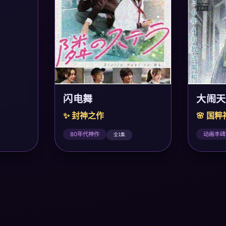
大闹天
闪电舞
🌸 国
✨ 封神之作
动画丰碑
80年代神作
全1集